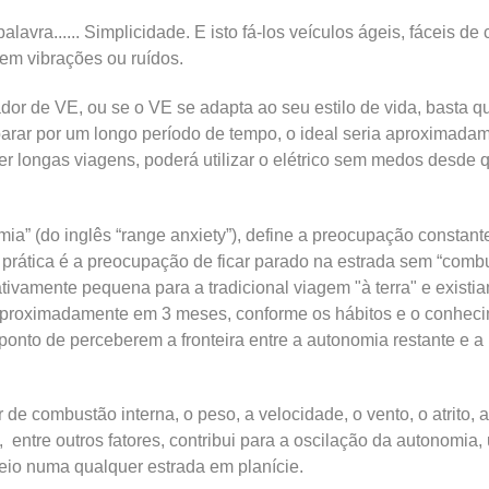
avra...... Simplicidade. E isto fá-los veículos ágeis, fáceis de 
em vibrações ou ruídos.
dor de VE, ou se o VE se adapta ao seu estilo de vida, basta 
 parar por um longo período de tempo, o ideal seria aproximada
er longas viagens, poderá utilizar o elétrico sem medos desde 
ia” (do inglês “range anxiety”), define a preocupação constant
a prática é a preocupação de ficar parado na estrada sem “comb
tivamente pequena para a tradicional viagem "à terra" e exist
aproximadamente em 3 meses, conforme os hábitos e o conhecim
 ponto de perceberem a fronteira entre a autonomia restante e
de combustão interna, o peso, a velocidade, o vento, o atrito, 
do, entre outros fatores, contribui para a oscilação da autonom
io numa qualquer estrada em planície.